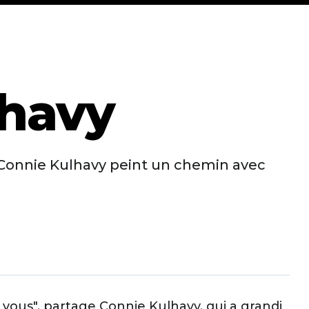
lhavy
e Connie Kulhavy peint un chemin avec
 vous", partage Connie Kulhavy, qui a grandi