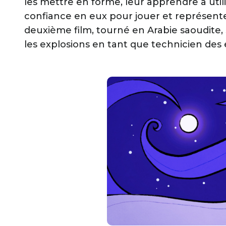
les mettre en forme, leur apprendre à utili
confiance en eux pour jouer et représent
deuxième film, tourné en Arabie saoudite, s'
les explosions en tant que technicien des 