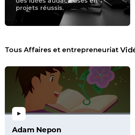
des idées audacieuses en
projets réussis.
Vid
Tous
Affaires et entrepreneuriat
Adam Nepon